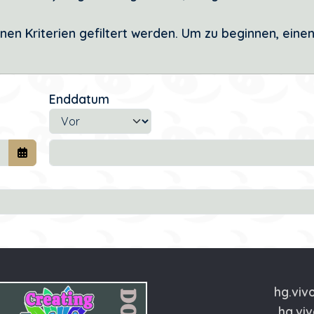
n Kriterien gefiltert werden. Um zu beginnen, eine
Enddatum
Enddatum-Operator
Kalender öffnen
hg.viv
hg.vi