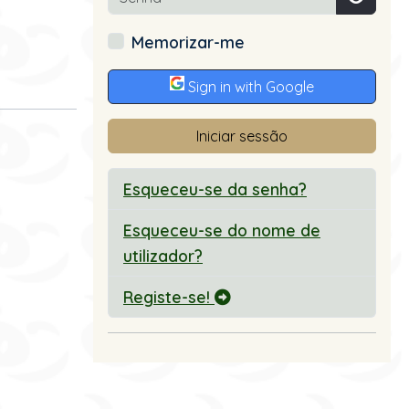
Mostrar
Memorizar-me
Sign in with Google
Iniciar sessão
Esqueceu-se da senha?
Esqueceu-se do nome de
utilizador?
Registe-se!