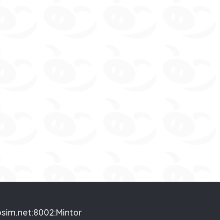
osim.net:8002:Mintor