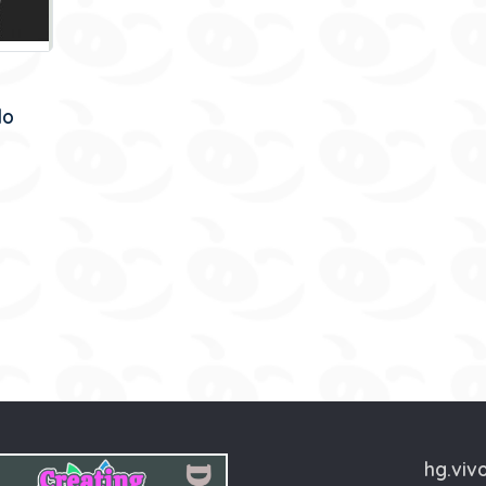
lo
hg.viv